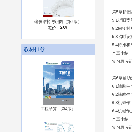
第5章折旧
5.1折旧
建筑结构与识图（第2版）
定价：
¥39
5.2周转
5.3临时
5.4待摊
教材推荐
本章小结
复习思考
第6章辅
6.1辅助
6.2辅助
6.3机械
工程结算（第4版）
6.4机械
本章小结
复习思考