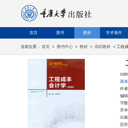
首页
图书
教材
学术著作
当前位置：
首页
>
图书中心
>
教材
>
高职教材
> 工程
ISB
高等
作者
编辑
字数
开本
出版时
定价