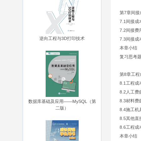
第7章间接
7.1间接
7.2间接
逆向工程与3D打印技术
7.3间接
本章小结
复习思考
第8章工程
8.1工程
8.2人工
8.3材料
数据库基础及应用——MySQL（第
二版）
8.4施工
8.5其他
8.6工程
本章小结