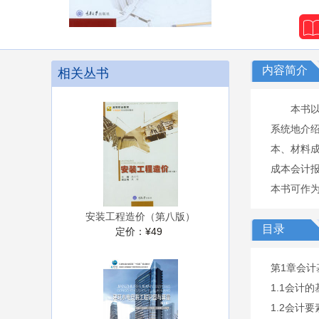
内容简介
相关丛书
本书
系统地介
本、材料
成本会计
本书可作
安装工程造价（第八版）
目录
定价：
¥49
第1章会计
1.1会计
1.2会计要