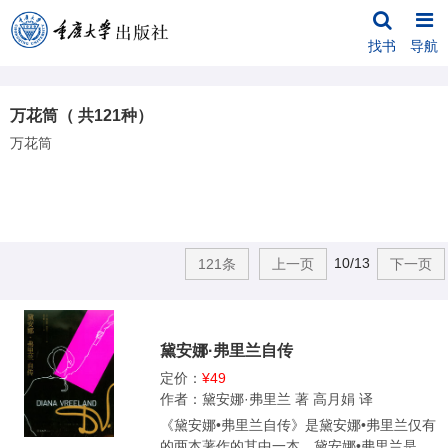
找书
导航
万花筒（ 共121种）
万花筒
10/13
121条
上一页
下一页
黛安娜·弗里兰自传
定价：
¥49
作者：黛安娜·弗里兰 著 高月娟 译
《黛安娜•弗里兰自传》是黛安娜•弗里兰仅有
的两本著作的其中一本。黛安娜•弗里兰是时