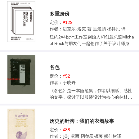
特。 加利亚诺和麦昆在Christian Dior和Give
可看书全书的内容要点：关键词一，“绅士着
nchy的影响超出了时尚界。他们鲜明的个人
装”。作者分26个章节，从头到脚，从里到
多重身份
风格成为了媒体们的关注焦点。在这些天才
外，从配饰到香水到外在风度，对称得上经
设计师的帮助下，时尚奢侈品行业从一些家
典的绅士着装搭配进行了介绍。关键词
定价：
¥129
族管理的小规模企业迅速发展成为一个产值
二，“历史”。时尚总是瞬息万变，几个世纪以
作者：迈克尔·洛克 著 匡景鹏 杨祥民 译
超过2800亿美元国际化产业。公司管理层们
来的发展，导致男装的历史发生着革命性的
纽约2×4设计工作室创始人和创意总监Micha
逼着时装设计师直面与日俱增的工作量和最
变革，从华丽的宫廷服饰、扑着粉的假发头
el Rock与朋友们一起创作了关于设计师身
后期限。对两人来说，这样的节奏时不可持
饰，发展到简洁利落的商务着装、清爽舒适
份、设计师语言探索、设计师与读者、用户
续的。2010年，麦昆在其女装发布秀前三
的运动装束及观赏性和实用性俱佳的夹克、
关系的书——《多重身份》，Michael Rock
周，他亲手结束了自己的生命。 阿诺特登上
工装裤、防风防水雨衣等，男装的演变历史
以访谈人的身份采访了Rem Koolhaas、Sus
福布斯富豪榜第四位的那一周，加利亚诺因
各色
是值得严肃对待的学术研究。关键词三，“守
an Sellers、Georgie Stout 、Lucia Allais 、I
为他的公开反犹太言论，被Christian Dior扫
则”。这一部分作者可谓倾囊相助，把自己多
rma Boom、Ellen Lupton等知名设计师，并
定价：
¥52
地出门。两个月后，凯特王妃穿上了McQuee
年的绝学奉献给了广大读者，尤其是《格
以2×4的工作项目为案例进行了说明和探讨。
作者：于晓丹
n品牌的婚纱。由McQueen品牌所有者们联
言》那一章，简直条条都是金句，都是男士
《各色》是一本随笔集，作者以细腻、感性
合赞助的回顾展，也在大都会艺术博物馆成
着装的不二守则。例如“服装会说话。实际上
的文字，探讨了以服装设计为核心的林林总
功举办。这一系列事件让大公司们赚得盆满
它们从不沉默。如果你听不见它们，也许是
总的文化现象。21篇文章既有对设计细节、
钵满，而艺术家们却就此陨落。 在《奢侈
因为你不是正确的听众。”关键词四，“风
审美风向的解读，东西方时尚气质的探讨，
的》出版10年之后，黛娜·托马斯用新作《国
格”。风格是将时尚化为个性的艺术，是一种
也尝试剖析了服装行业的现行生态、设计师
王与诸神》为大家讲述了麦昆和加利亚诺的
独特的智慧。如果能花些心思深入了解经典
历史的针脚：我们的衣着故事
的生存土壤、全球时尚资本的运作、消费者
真实故事。与此同时，她也梳理了高级时装
男装的历史，遵守一些作者总结出的守则，
的需求习惯等问题，让普通读者在赏心悦目
定价：
¥88
最近20年的发展历史——以及拯救它的人们
那么结果就如同一个现代主义者的美学理论
的阅读体验下，了解到时尚帝国的相关秘
作者：[英] 露西·阿德灵顿著 熊佳树译
所必须付出的代价。