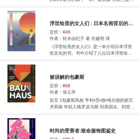
尚界的先驱，是她将时尚与艺术以及其他文
化结合在一起，让时尚杂志变成一本具有文
化品位的杂志而不是单纯讲穿衣打扮的肤浅
浮世绘里的女人们 : 日本名画背后的传奇故事
的商业推广杂志。是她开创了“时尚编辑”这个
职业的新时代，她的时尚观点、杂志运营理
定价：
¥49
念至今影响着整个时尚出版界。 她的自传记
作者：铃木由纪子 著 许建明 译
录了其个人的人生经历，与同时代的时尚设
《浮世绘里的女人们》是一本介绍日本浮世
计师、艺术家、作家的交往，讲述了其时尚
绘文化的书。书中介绍了八位日本浮世绘大
态度、个人风格。这本书被很多时尚杂志、
师与其画中女子或神秘助手的故事，如铃木
时尚公号奉为时尚从业者必读书。
春信、葛饰北斋、喜多川歌麿、安藤广重
等。他们不但是日本历史上最具影响力的画
被误解的包豪斯
家，其作品也影响了欧洲乃至全世界的知名
画家，如德加、马奈、凡高、高更等都曾临
定价：
¥58
摹过葛饰北斋的作品。但其实他们的很多作
作者：张云亭
品都受到了当时一些传奇女子的影响，有的
前言 1包豪斯风格 亨利•范•德•维尔德的新艺
甚至是一些才女代笔的。但因为日本男尊女
术风格 年轻人格罗皮乌斯 到美国去、到世界
卑的文化影响，这些女子的故事和才名很少
去 2包豪斯教育体系 艺术是否可以被传授 一
被人所提及。但其实她们的身影倒是为我们
所技术学校的养成 3包豪斯理想 艺术与技术
所熟知，我们经常在美术馆藏品，甚至日本
的结合? 为大众而建造? 摩天楼——石匠的儿
时尚的受害者:致命服饰图鉴史
餐馆的装饰画中看到她们，但我们对她们以
子密斯 包豪斯理想后来怎么样了 4包豪斯风
及她们背后的故事知之甚少。该书通过讲解