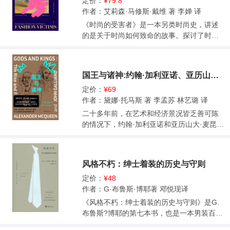
格在今天的德国 他们为什么还在推广包豪斯
定价：
¥79.8
日本浮世绘八大家和其模特、红粉知己、助
德国人怎么看包豪斯风格 包豪斯只是公关做
作者：艾莉森·马修斯·戴维 著 李婵 译
手的故事，让读者了解这些被人遗忘的才女
得好 5 把包豪斯带到中国 理查德•鲍立克在中
《时尚的受害者》是一本另类时尚史，讲述
们，同时更加了解日本的浮世绘文化。
国 布洛翰的博物馆梦 参考书目 附录 包豪斯
的是关于时尚如何致命的故事。探讨了时尚
时代 世纪之交的建筑与艺术
如何通过浸出化学毒素、传染疾病、造成事
故（包括火灾和纠缠）折磨那些制作它们、
穿着它们的人们。不论是意外的还是有意
国王与诸神:约翰·加利亚诺、亚历山大·麦昆的人生起落与时
的，时尚已经成了历史上导致死亡、疾病和
疯狂的原因。这些披裹着时尚外衣的致命武
定价：
¥69
器，包括令人窒息的裙衬、染了汞的帽子等
作者：黛娜·托马斯 著 李孟苏 林艺璐 译
一些表面无害的物品。 作者把日常无害的服
二十多年前，在艺术和经济景况皆乏善可陈
装放在“显微镜”下，带领读者踏上各式服饰的
的情况下，约翰·加利亚诺和亚历山大·麦昆登
致命历史，包括传说着的和现实中的。作者
上了时尚舞台。他们都想掀起一场那个时代
调查了世界各大博物馆的时尚物品和文本，
前所未有的时装革命，用自己大胆、性感的
在书中展示了大量的历史图片和历史事件，
设计动摇了小资、极简的主流传统。 加利亚
风格不朽：绅士着装的历史与守则
包括虱子缠身的军服、奥斯卡·王尔德的同父
诺和麦昆有着相近的成长背景：敏感、内
异母姐妹的死亡和舞蹈家伊莎多拉·邓肯被其
向、同性恋者、来自伦敦的社会下层、对时
定价：
¥48
围巾意外勒死等。
尚的爱皆因亲爱的母亲培养。尽管他们都年
作者：G·布鲁斯·博耶著 邓悦现译
少成名，但二人的事业仍然历尽曲折。他们
《风格不朽：绅士着装的历史与守则》是G.
于1997年分别担任了LVMH集团旗下两个品
布鲁斯?博耶的第七本书，也是一本男装百科
牌的创意总监，老板是法国大亨伯纳德·阿诺
全书，一部男士着装风格趣味史。从书名即